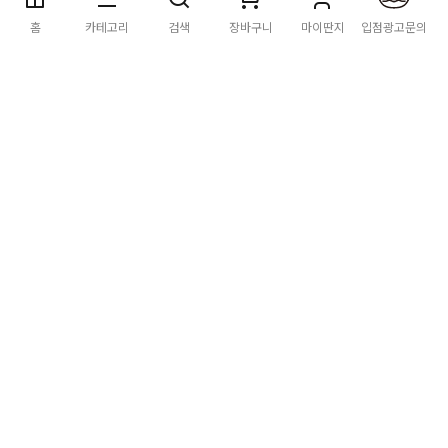
딴지마켓
이용약관
개인정보처리방침
입점·광고문의
홈
카테고리
검색
장바구니
마이딴지
입점광고문의
공지사항
2026년 8월 카드사 무이자할부 이벤트 안내
[공지] "오페라 맛 좀 봐라" 26년 6월~7월 공연 판매 페이지 오
픈 시간 공지
[공지] 딴지마켓 상품 타 몰 불법 등록 및 판매 금지 안내
딴지마켓 정보
마켓소개
이용안내
입점안내
딴지일보
딴지방송국
(주)딴지그룹
사업장소재지: (03742) 서울특별시 서대문구 충정로 20, 2층
사업자등록번호: 105-86-08349
대표자: 김어준
통신판매업신고: 2016-서울서대문-0408
고객센터