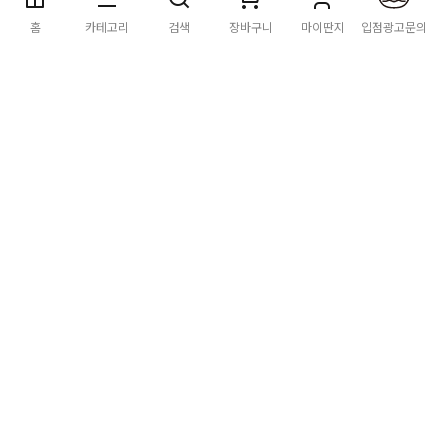
딴지마켓
이용약관
개인정보처리방침
입점·광고문의
홈
카테고리
검색
장바구니
마이딴지
입점광고문의
공지사항
2026년 8월 카드사 무이자할부 이벤트 안내
[공지] "오페라 맛 좀 봐라" 26년 6월~7월 공연 판매 페이지 오
픈 시간 공지
[공지] 딴지마켓 상품 타 몰 불법 등록 및 판매 금지 안내
딴지마켓 정보
마켓소개
이용안내
입점안내
딴지일보
딴지방송국
(주)딴지그룹
사업장소재지: (03742) 서울특별시 서대문구 충정로 20, 2층
사업자등록번호: 105-86-08349
대표자: 김어준
통신판매업신고: 2016-서울서대문-0408
고객센터