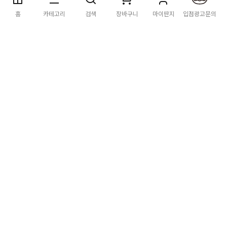
딴지마켓
이용약관
개인정보처리방침
입점·광고문의
홈
카테고리
검색
장바구니
마이딴지
입점광고문의
공지사항
2026년 8월 카드사 무이자할부 이벤트 안내
[공지] "오페라 맛 좀 봐라" 26년 6월~7월 공연 판매 페이지 오
픈 시간 공지
[공지] 딴지마켓 상품 타 몰 불법 등록 및 판매 금지 안내
딴지마켓 정보
마켓소개
이용안내
입점안내
딴지일보
딴지방송국
(주)딴지그룹
사업장소재지: (03742) 서울특별시 서대문구 충정로 20, 2층
사업자등록번호: 105-86-08349
대표자: 김어준
통신판매업신고: 2016-서울서대문-0408
고객센터