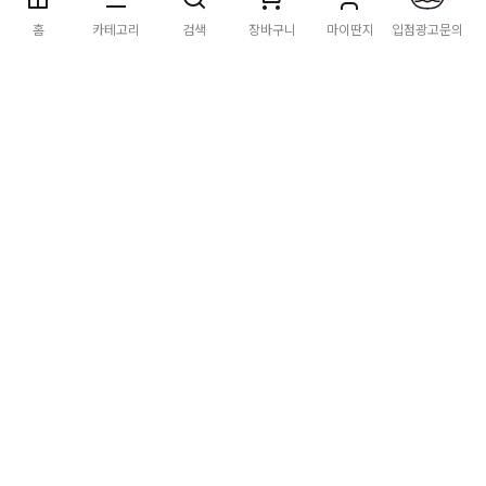
딴지마켓
이용약관
개인정보처리방침
입점·광고문의
홈
카테고리
검색
장바구니
마이딴지
입점광고문의
공지사항
[공지] "오페라 맛 좀 봐라" 26년 9월~10월 공연 판매 페이지
오픈 시간 공지
2026년 8월 카드사 무이자할부 이벤트 안내
[공지] 딴지마켓 상품 타 몰 불법 등록 및 판매 금지 안내
딴지마켓 정보
마켓소개
이용안내
입점안내
딴지일보
딴지방송국
(주)딴지그룹
사업장소재지: (03742) 서울특별시 서대문구 충정로 20, 2층
사업자등록번호: 105-86-08349
대표자: 김어준
통신판매업신고: 2016-서울서대문-0408
고객센터