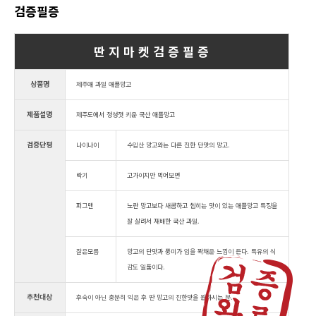
검증필증
딴 지 마 켓 검 증 필 증
상품명
제주애 과일 애플망고
제품설명
제주도에서 정성껏 키운 국산 애플망고
검증단평
나이나이
수입산 망고와는 다른 진한 단맛의 망고.
락기
고가이지만 먹어보면
퍼그맨
노란 망고보다 새콤하고 씹히는 맛이 있는 애플망고 특징을
잘 살려서 재배한 국산 과일.
잘은모름
망고의 단맛과 풍미가 입을 꽉채운 느낌이 든다. 특유의 식
감도 일품이다.
추천대상
후숙이 아닌 충분히 익은 후 딴 망고의 진한맛을 원하시는 분.