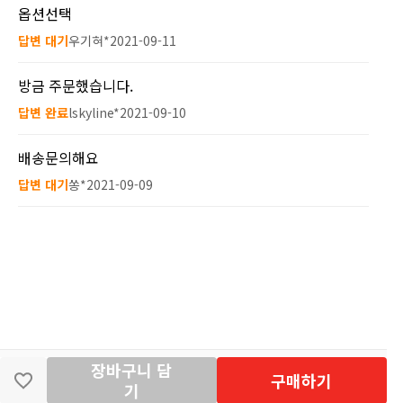
옵션선택
답변 대기
우기혀*
2021-09-11
방금 주문했습니다.
답변 완료
lskyline*
2021-09-10
배송문의해요
답변 대기
쏭*
2021-09-09
장바구니 담
딴지마켓
이용약관
개인정보처리방침
입점·광고문의
구매하기
기