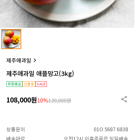
제주애과일
제주애과일 애플망고(3kg)
108,000원
10%
120,000원
상품문의
01O 5687 6838
배송마감
오전12시 이후주문은 익일배송