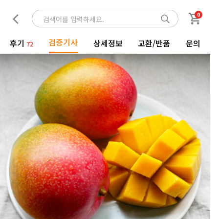
0
검증기사
후기
상세정보
교환/반품
문의
72