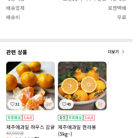
배송업체
로젠택배
배송비
무료
관련 상품
더보기
32
45
제주애과일 하우스 감귤
제주애과일 한라봉
40,000원
(5kg~)