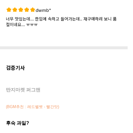
dwmb*
너무 맛있는데... 한입에 속하고 들어가는데.. 재구매하려 보니 품
절이네요... ㅠㅠㅠ
검증기사
딴지마켓 퍼그맨
(BGM추천 : 레드벨벳 - 빨간맛)
후숙 과일?