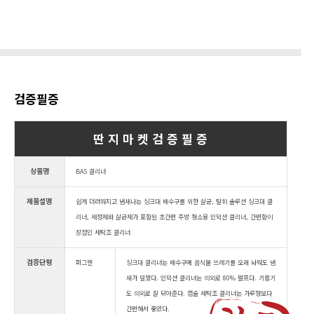
검증필증
딴 지 마 켓 검 증 필 증
상품명
BAS 클리너
제품설명
쉽게 더러워지고 냄새나는 싱크대 배수구를 위한 살균, 탈취 솔루션 싱크대 클
리너, 세정제와 살균제가 포함된 초간편 주방 청소용 인덕션 클리너, 간편함이
장점인 세탁조 클리너
검증단평
퍼그맨
싱크대 클리너는 배수구에 음식물 쓰레기를 오래 놔둬도 냄
새가 덜했다. 인덕션 클리너는 의외로 80% 펄프다. 기름기
도 의외로 잘 닦아준다. 캡슐 세탁조 클리너는 가루형보다
간편해서 좋았다.