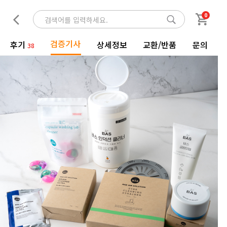
0
검증기사
후기
상세정보
교환/반품
문의
38