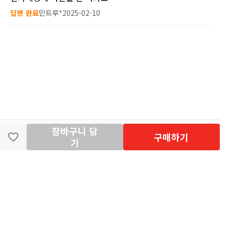
답변 완료
민트루*
2025-02-10
장바구니 담
딴지마켓
이용약관
개인정보처리방침
입점·광고문의
구매하기
기
공지사항
2026년 8월 카드사 무이자할부 이벤트 안내
[공지] "오페라 맛 좀 봐라" 26년 6월~7월 공연 판매 페이지 오
픈 시간 공지
[공지] 딴지마켓 상품 타 몰 불법 등록 및 판매 금지 안내
딴지마켓 정보