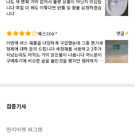
나도 색 변화 거의 없어서 불량 상품이 아닌지 의심됩
니다 며칠 더 써도 이렇다면 반품 및 환불 요청하겠습
니다
댓글
4
에스더수*
이번에 바스 재품을 다양하게 구입했눈데 그중 변기세
정제에 대햐 문의 드립니다 세정재를 서용하고 2주가
지났는데도 아직도 거의 맑은물이 나옵니다 어느분이
구매후기에 비슷한 글을 올린것을 봤지만 염려하지 않
고 주문했는대 저도 같은 증상입니다 전 4개를 시켰는
데 안방과 거실 두개가 모두 같은 현상입니다 나머지
두개도 같지 않을까 걱정이 됩니다 답변 부탁드리고
사용하지 않은 2갸에 댜해서도 의견부탁합니다
검증기사
딴지마켓 퍼그맨