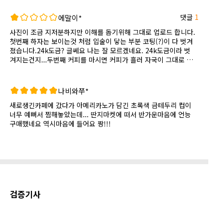
댓글
1
에말이*
사진이 조금 지저분하지만 이해를 돕기위해 그대로 업로드 합니다.
첫번째 하자는 보이는것 처럼 입술이 닿는 부분 코팅(?)이 다 벗겨
졌습니다.24k도금? 글쎄요 나는 잘 모르겠네요. 24k도금이라 벗
겨지는건지...두번째 커피를 마시면 커피가 흘러 자국이 그대로 남
아 보기에도 안좋고 위생도 안좋을거란 생각이 듭니다.세번째 하루
에 세번 헨드드립커피를 마십니다.마시고 나면 컵 안쪽에 커피 자
국이 물로 씻어도 지워지지 않습니다.아내와 둘이 커플로 사용하려
나비와쭈*
고 정말이지 저에게는 거금 6만원을 주고 오랜시간 고민을 해서 아
새로생긴카페에 갔다가 아메리카노가 담긴 초록색 금테두리 컵이
내의 핀잔까지 들어가면 샀는데실망이 이만저만이 아닙니다.마음
너무 예뻐서 찜해놓았는데... 딴지마켓에 떠서 반가운마음에 언능
같아선 깨서 버리고 싶지만 비싸게 주고 산거라 아까운마음에 사용
구매했네요 역시마음에 들어요 짱!!!
은 하고 있습니다만 사용할때마다 화딱지가 납니다.딴지마켓 관계
자 분들도 제품검수를 좀 더 확실하게 해 주셨으면 하는 바람입니
다.한참전에 구매 했는데 오랫동안 고민하다 글을 남깁니다.
검증기사