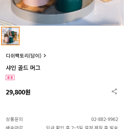
디쉬팩토리(담이)
샤인 골드 머그
29,800원
상품문의
02-882-9962
배송마감
입금 확인 후 2~5일 걸쳐 제작 후 발송