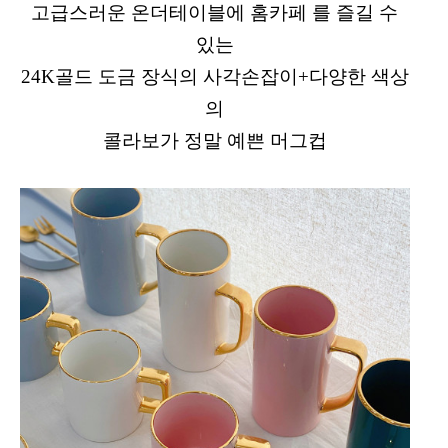
고급스러운 온더테이블에 홈카페 를 즐길 수
있는
24K골드 도금 장식의 사각손잡이+다양한 색상
의
콜라보가 정말 예쁜 머그컵