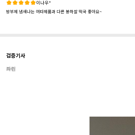
이나우*
방부제 냄새나는 여타제품과 다른 봉하쌀 떡국 좋아요~
검증기사
좌린