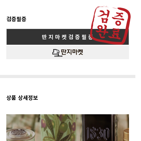
검증필증
딴 지 마 켓 검 증 필 증
상품 상세정보