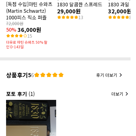
[독점 수입]마틴 슈와츠
1830 달콤한 스프레드
1830 과일 
(Martin Schwartz)
29,000원
32,000원
1000피스 직소 퍼즐
13
8
72,000원
36,000원
50%
15
더유로 마틴 슈와츠 50% 할
인 D-143일
상품후기
5
6
후기 더보기
포토 후기
(1)
더보기