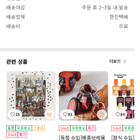
배송마감
주문 후 2~3일 내 발송
배송업체
한진택배
배송비
무료
관련 상품
더보기
25
93
84
[독점 수입]메종브레몽
[정식 수입]