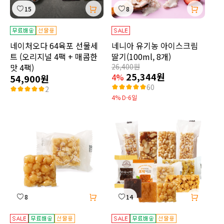
15
8
네이처오다 64육포 선물세
네니아 유기농 아이스크림
트 (오리지널 4팩 + 매콤한
딸기(100ml, 8개)
맛 4팩)
26,400원
25,344원
4%
54,900원
60
2
4% D-6일
8
14