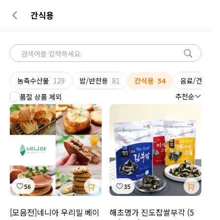
간식용
농축수산물
129
밥/반찬용
81
간식용
54
음료/건강
추천순
품절 상품 제외
56
35
[모음전]네니아 우리밀 베이
해초명가 진도찹쌀부각 (5