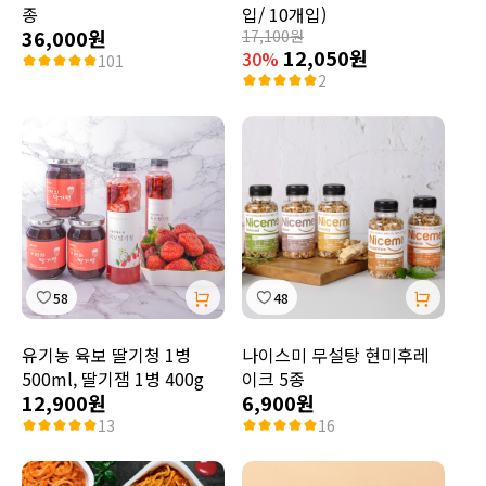
종
입/ 10개입)
36,000원
17,100원
12,050원
30%
101
2
58
48
유기농 육보 딸기청 1병
나이스미 무설탕 현미후레
500ml, 딸기잼 1병 400g
이크 5종
12,900원
6,900원
13
16