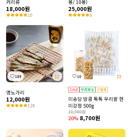
커리류
봉/ 10봉)
18,000원
25,000원
10
6
189
10
명노가리
12,000원
미송당 땅콩 톡톡 우리쌀 현
미강정 500g
128
10,900원
8,700원
20%