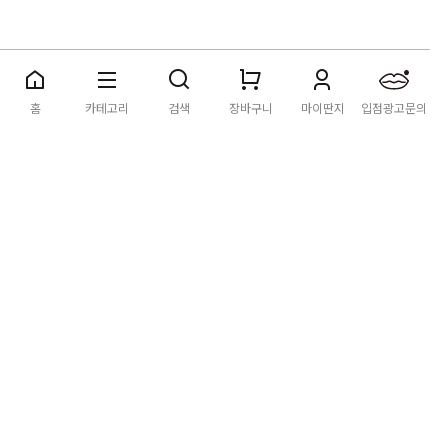
딴지마켓
이용약관
개인정보처리방침
입점·광고문의
홈
카테고리
검색
장바구니
마이딴지
입점광고문의
공지사항
2026년 8월 카드사 무이자할부 이벤트 안내
[공지] "오페라 맛 좀 봐라" 26년 6월~7월 공연 판매 페이지 오
픈 시간 공지
[공지] 딴지마켓 상품 타 몰 불법 등록 및 판매 금지 안내
딴지마켓 정보
마켓소개
이용안내
입점안내
딴지일보
딴지방송국
(주)딴지그룹
사업장소재지: (03742) 서울특별시 서대문구 충정로 20, 2층
사업자등록번호: 105-86-08349
대표자: 김어준