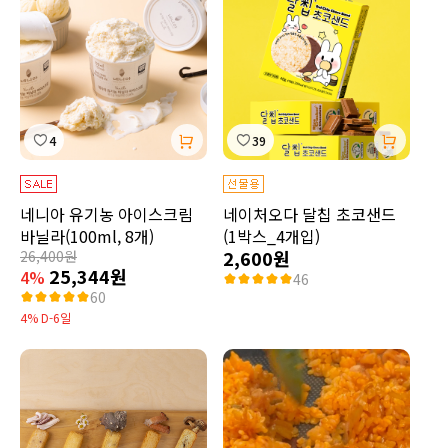
4
39
네니아 유기농 아이스크림
네이처오다 달칩 초코샌드
바닐라(100ml, 8개)
(1박스_4개입)
2,600원
26,400원
25,344원
4%
46
60
4% D-6일