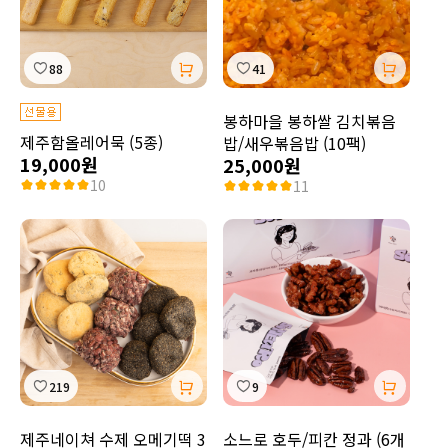
88
41
봉하마을 봉하쌀 김치볶음
제주함올레어묵 (5종)
밥/새우볶음밥 (10팩)
19,000원
25,000원
10
11
219
9
제주네이쳐 수제 오메기떡 3
소느로 호두/피칸 정과 (6개