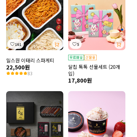
161
5
밀스원 이태리 스파게티
22,500원
달칩 톡톡 선물세트 (20개
입)
83
17,800원