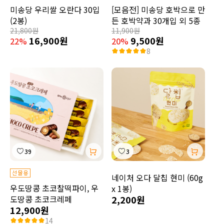
미송당 우리쌀 오란다 30입
[모음전] 미송당 호박으로 만
(2봉)
든 호박약과 30개입 외 5종
21,800원
11,900원
16,900원
9,500원
22%
20%
8
39
3
네이처 오다 달칩 현미 (60g
우도땅콩 초코찰떡파이, 우
x 1봉)
도땅콩 초코크레페
2,200원
12,900원
14