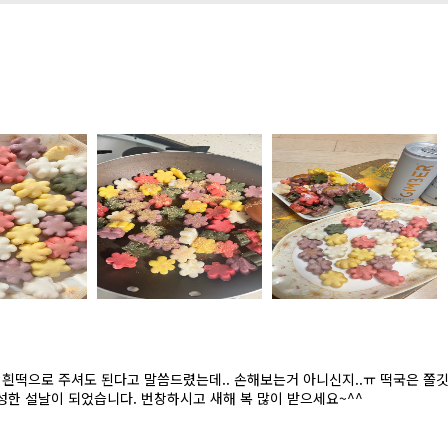
 흰떡으로 주셔도 된다고 말씀드렸는데.. 손해보는거 아니신지..ㅠ 떡국은 쫄
~ 매생이떡국이라 쑥꽃떡이 잘 안보이네요..^^; 사장님 인심 덕분에 더 풍성한 설날이 되었습니다. 번창하시고 새해 복 많이 받으세요~^^