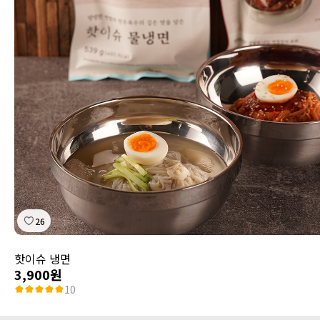
26
핫이슈 냉면
3,900원
10