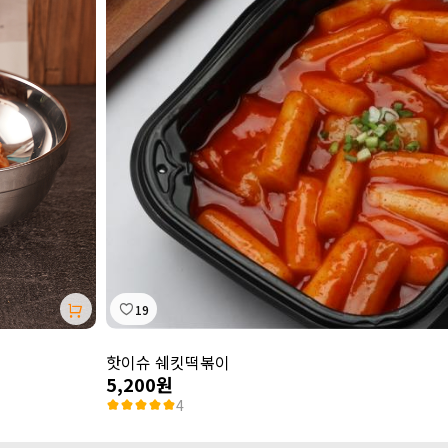
19
핫이슈 쉐킷떡볶이
5,200원
4