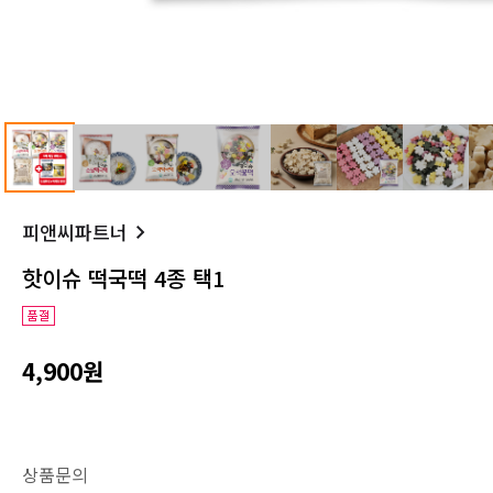
피앤씨파트너
핫이슈 떡국떡 4종 택1
4,900원
상품문의