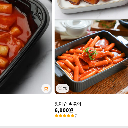
73
핫이슈 떡볶이
6,900원
7