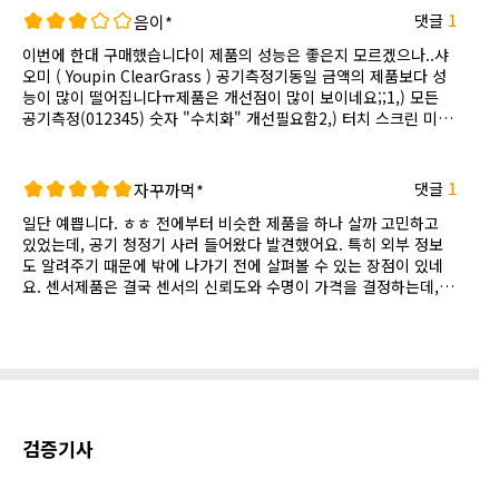
고 공기 청정기와 환기를 조절합니다. 많이 실망입니다, 몇 만원
댓글
1
음이*
짜리 제품도 아니고 기대가 컸었는지....시간이 좀 지나면 제대로
이번에 한대 구매했습니다이 제품의 성능은 좋은지 모르겠으나..샤
잡힐까요? 그럴꺼 같지 않은데요 만일 그렇다면 후기 고치겠습니
오미 ( Youpin ClearGrass ) 공기측정기동일 금액의 제품보다 성
다.습온도 표시는 매우 좋습니다만, 습온도계로 이 가격을.....??
능이 많이 떨어집니다ㅠ제품은 개선점이 많이 보이네요;;1,) 모든
공기측정(012345) 숫자 "수치화" 개선필요함2,) 터치 스크린 미지
원3,) wifi로 전국 어디서든 집안의 모든 공기질,온도,미세먼지 확
인 미흡4,) 이동불가 (배터리없음)5,) 제품의 무게는 가볍지만 샤오
미보다 (부피)가 큽니다6,) wifi공유기는 연결 되지만 (휴대폰 테더
댓글
1
자꾸까먹*
링) 연결이 안됩니다7,) 과거 지난 1~2개월 공기질 데이터 확인이
일단 예쁩니다. ㅎㅎ 전에부터 비슷한 제품을 하나 살까 고민하고
안되네요
있었는데, 공기 청정기 사러 들어왔다 발견했어요. 특히 외부 정보
도 알려주기 때문에 밖에 나가기 전에 살펴볼 수 있는 장점이 있네
요. 센서제품은 결국 센서의 신뢰도와 수명이 가격을 결정하는데,
이 제품은 믿고 쓸 수 있을 것 같습니다.
검증기사