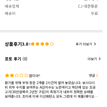
배송업체
CJ 대한통운
배송비
무료
상품후기
3.8
4
후기 더보기
포토 후기
(0)
더보기
댓글
2
겸이아*
환기를 위해 부얶 창문 2개를 2시간여 열어 놓았습니다. 보시다시
피 외부 수치를 보여주는 AQI지수는 노란색이고 하단에 있는 조금
고가(30만원짜리 2년전 구입)의 측정기가 내부의 정확한 상태를
보여줍니다. 초미세 미세 이산화탄소 모두.그런데 이 제품(에이오;
중간)의 수치는 많이 좋게 보여줍니다.저는 미세먼지 수치에 매우
민감합니다. 육안으로도 냄새로도 그 날의 미세먼지 상태를 알아채