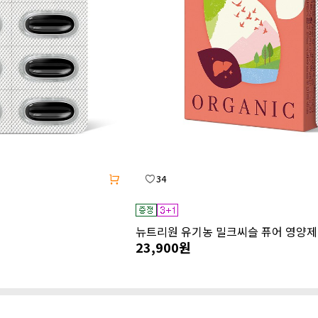
34
뉴트리원 유기농 밀크씨슬 퓨어 영양제
23,900원