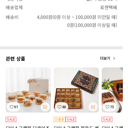
배송업체
로젠택배
배송비
4,000원
(0원 이상 ~ 100,000원 미만일 때)
0원
(100,000원 이상일 때)
관련 상품
더보기
97
48
75
다인스그랜파 다쿠아즈
다인스그랜파 파운드 케
다인스그랜파 