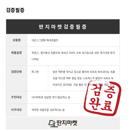
검증필증
딴 지 마 켓 검 증 필 증
상품명
다인스그랜파 파베초콜릿
제품설명
프랑스, 벨기에산 초콜릿과 국내산 100% 우유 생크림으로 만든 프리미엄 핑거
디저트
검증단평
퍼그맨
힘든 하루를 마치고 집으로 돌아와 사르르 녹아내리는 초콜
릿을 먹으면 하루 종일 받은 스트레스가 완전히 사르르 녹
아내리진 않더라도 기분 좋은 단 맛이 위로가 될 때도 있다.
추천대상
다이어트중 달달한 맛이 필요하신 분
비추대상
딱딱한 초콜릿을 선호하시는 분