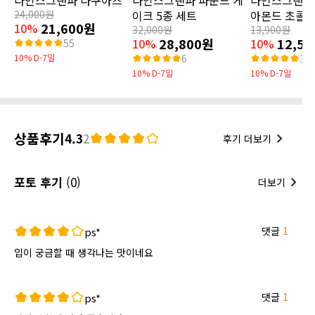
24,000원
이크 5종 세트
아몬드 초콜릿 
21,600원
10%
32,000원
13,900원
28,800원
12,5
10%
10%
55
10% D-7일
6
30
10% D-7일
10% D-7일
상품후기
4.3
2
후기 더보기
포토 후기
(0)
더보기
댓글
1
ps*
입이 궁금할 때 생각나는 맛이네요
댓글
1
ps*