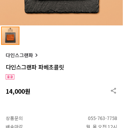
다인스그랜파
다인스그랜파 파베초콜릿
14,000원
상품문의
055-763-7758
배송마감
월, 목 오전 12시