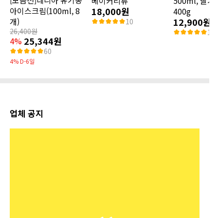
베이커리류
500ml, 딸기
아이스크림(100ml, 8
18,000원
400g
개)
12,900원
10
26,400원
13
25,344원
4%
60
4% D-6일
업체 공지