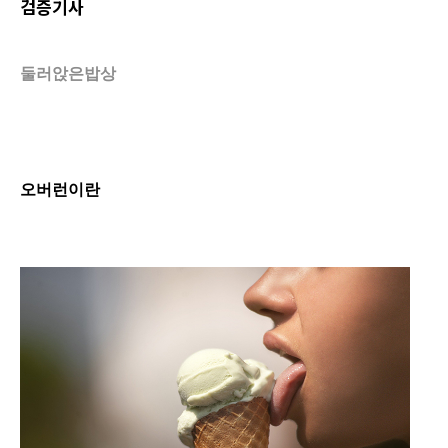
검증기사
둘러앉은밥상
오버런이란