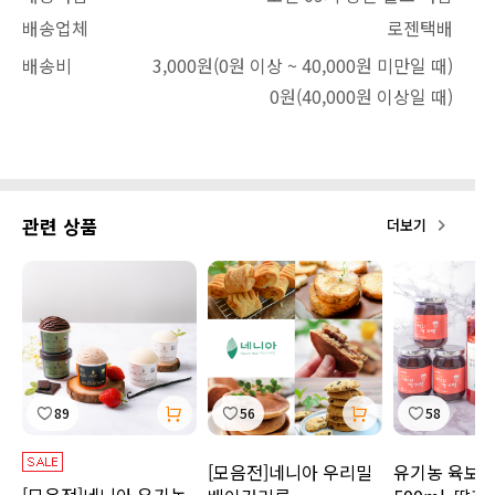
배송업체
로젠택배
배송비
3,000원
(0원 이상 ~ 40,000원 미만일 때)
0원
(40,000원 이상일 때)
관련 상품
더보기
89
56
58
[모음전]네니아 우리밀
유기농 육보 
[모음전]네니아 유기농