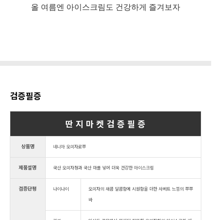
올 여름엔 아이스크림도 건강하게 즐겨보자
검증필증
딴 지 마 켓 검 증 필 증
상품명
네니아 오미자로쭈
제품설명
국산 오미자청과 국산 마를 넣어 더욱 건강한 아이스크림
검증단평
나이나이
오미자의 새콤 달콤함에 시원함을 더한 사베트 느낌의 쭈쭈
바