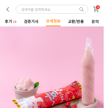
0
상세정보
후기
검증기사
교환/반품
문의
19