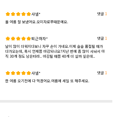
댓글
1
샤넬*
올 여름 잘 보냈어요.오미자로쭈때문에요.
댓글
1
퇴근하자*
날이 많이 더워지다보니 자꾸 손이 가네요.이제 슬슬 품절될 때가
다가오는데, 혹시 언제쯤 마감되나요?지난 번에 좀 많이 사놔서 아
직 30개 정도 남은터라.. 마감될 때쯤 40개 더 살까 싶은데..
댓글
1
샤넬*
한 여름 오기전에 다 먹겠어요.여름에 세일 또 해주세요.