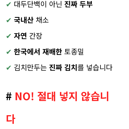
✔
대두단백이 아닌
진짜 두부
✔
국내산
채소
✔
자연
간장
✔
한국에서 재배한
토종밀
✔
김치만두는
진짜 김치
를 넣습니다
#
NO! 절대 넣지 않습니
다