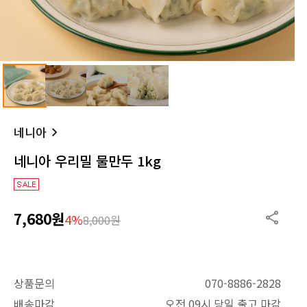
네니아
네니아 우리밀 물만두 1kg
7,680원
4%
8,000원
상품문의
070-8886-2828
배송마감
오전 09시 당일 출고 마감