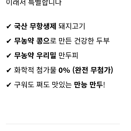
이래서 특별합니다
✔
국산 무항생제
돼지고기
✔
무농약 콩으
로 만든 건강한 두부
✔
무농약
우리밀
만두피
✔ 화학적 첨가물
0% (완전 무첨가)
✔ 구워도 쪄도 맛있는
만능 만두
!