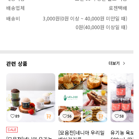
배송업체
로젠택배
배송비
3,000원
(0원 이상 ~ 40,000원 미만일 때)
0원
(40,000원 이상일 때)
관련 상품
더보기
89
56
58
[모음전]네니아 우리밀
유기농 육보 
[모음전]네니아 유기농