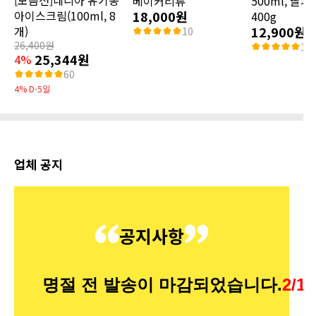
베이커리류
500ml, 딸기
아이스크림(100ml, 8
18,000원
400g
개)
12,900원
10
26,400원
13
25,344원
4%
60
4% D-5일
업체 공지
공지사항
명절 전 발송이 마감되었습니다.
2/