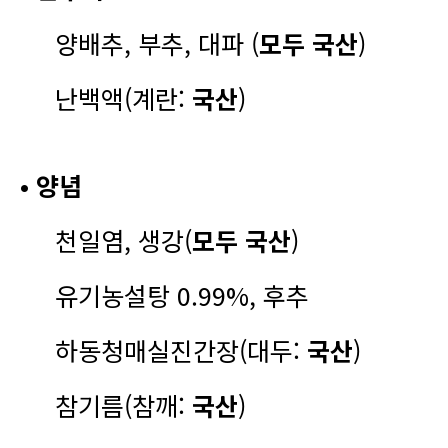
양배추, 부추, 대파 (
모두
국산
)
난백액(계란:
국산
)
• 양념
천일염, 생강(
모두
국산
)
유기농설탕 0.99%, 후추
하동청매실진간장(대두:
국산
)
참기름(참깨:
국산
)