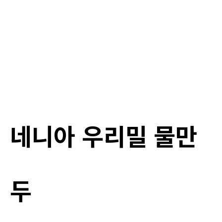
네니아 우리밀 물만
두