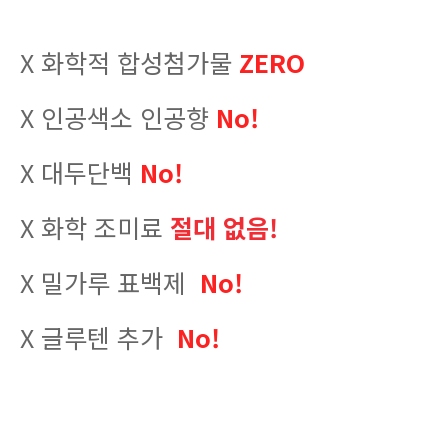
X 화학적 합성첨가물
ZERO
X 인공색소 인공향
No!
X 대두단백
No!
X 화학 조미료
절대 없음!
X 밀가루 표백제
No!
X 글루텐 추가
No!