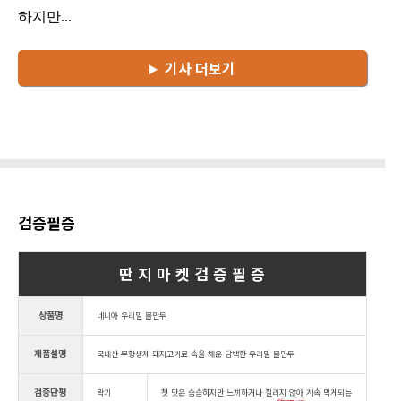
하지만...
기사 더보기
검증필증
딴 지 마 켓 검 증 필 증
상품명
네니아 우리밀 물만두
제품설명
국내산 무항생제 돼지고기로 속을 채운 담백한 우리밀 물만두
검증단평
락기
첫 맛은 슴슴하지만 느끼하거나 질리지 않아 계속 먹게되는